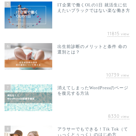
5
IT企業で働くOLの1日 就活生に伝
えたいブラックではない楽な働き方
11815
view
6
出生前診断のメリットと条件 命の
選別とは？
10739
view
7
消えてしまったWordPressのページ
を復元する方法
8330
view
8
アラサーでもできる！Tik Tok（て
ぃっくとぅっく）のはじめ方