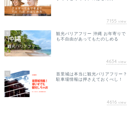
7155
view
9
観光バリアフリー 沖縄 お年寄りで
も不自由があってもたのしめる
4634
view
10
首里城は本当に観光バリアフリー？
駐車場情報は押さえておくべし！
4616
view