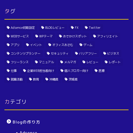
タグ
Adsence初期設定
BLOGレビュー
FX
Twitter
WEBサービス
WPテーマ
おでかけスポット
アフィリエイト
アプリ
イベント
オフィスおさむ
ゲーム
コンテンツプランナー
セキュリティ
バリアフリー
ビジネス
フリーランス
マニュアル
メルマガ
レビュー
レポート
仕事
企業WEB担当者向け
個人ブロガー向け
医療
就職活動
教育
沖縄県
茨城県
カテゴリ
Blogの作り方
Adsence