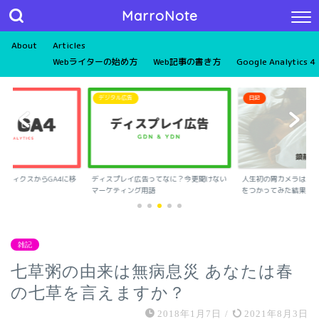
MarroNote
About
Articles
Webライターの始め方
Web記事の書き方
Google Analytics 4
デジタル広告
日記
リティクスからGA4に移
ディスプレイ広告ってなに？今更聞けない
人生初の胃カメラは恐怖
マーケティング用語
をつかってみた結果
雑記
七草粥の由来は無病息災 あなたは春
の七草を言えますか？
2018年1月7日
/
2021年8月3日