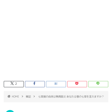
2
HOME
雑記
七草粥の由来は無病息災 あなたは春の七草を言えますか？