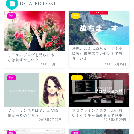
RELATED POST
雑記
日記
沖縄と言えばぬちまーす！高
級塩が来場者プレゼントで当
リア友にブログを見られるこ
選したよ
とは恥ずかしい？
2018年1月19日
2018年9月15日
雑記
コラム
フリーランスとは？どんな職
プログラミングスクールが熱
業があるのだろう
い！小学生～高齢者まで熱中
2018年7月29日
2018年6月29日
雑記
雑記