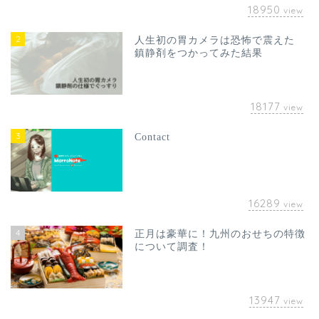
18950
view
2
人生初の胃カメラは恐怖で震えた
鎮静剤をつかってみた結果
18177
view
3
Contact
16289
view
4
正月は豪華に！九州のおせちの特徴
について調査！
13947
view